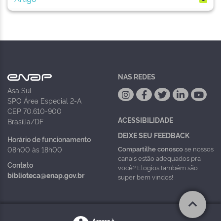
NAS REDES
Asa Sul
SPO Área Especial 2-A
CEP 70.610-900
ACESSIBILIDADE
Brasília/DF
DEIXE SEU FEEDBACK
Horário de funcionamento
Compartilhe conosco
se nossos
08h00 às 18h00
canais estão adequados pra
Contato
você? Elogios também são
biblioteca@enap.gov.br
super bem vindos!