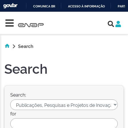
COMUNICA BR
ACESSO À INFORMAÇÃO
PARTI
Skip navigation
IR
PARA
O
CONTEÚDO
Search
Search
Search:
for