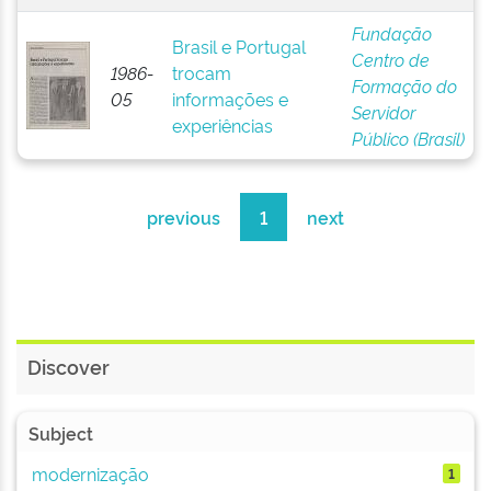
Fundação
Brasil e Portugal
Centro de
1986-
trocam
Formação do
05
informações e
Servidor
experiências
Público (Brasil)
previous
1
next
Discover
Subject
modernização
1