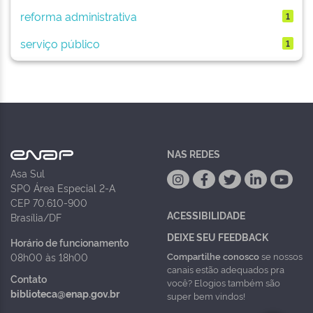
reforma administrativa
1
serviço público
1
NAS REDES
Asa Sul
SPO Área Especial 2-A
CEP 70.610-900
ACESSIBILIDADE
Brasília/DF
DEIXE SEU FEEDBACK
Horário de funcionamento
Compartilhe conosco
se nossos
08h00 às 18h00
canais estão adequados pra
Contato
você? Elogios também são
biblioteca@enap.gov.br
super bem vindos!