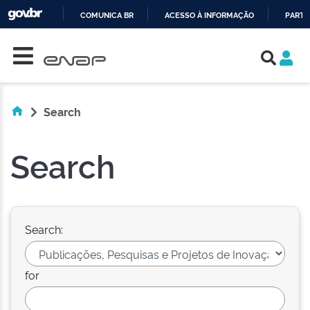
COMUNICA BR
ACESSO À INFORMAÇÃO
PARTI
Skip navigation
IR
PARA
O
CONTEÚDO
Search
Search
Search:
for