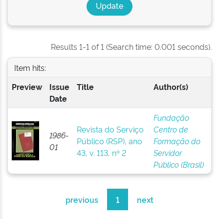
Results 1-1 of 1 (Search time: 0.001 seconds).
Item hits:
Preview
Issue
Title
Author(s)
Date
Fundação
Revista do Serviço
Centro de
1986-
Público (RSP), ano
Formação do
01
43, v. 113, nº 2
Servidor
Público (Brasil)
previous
1
next