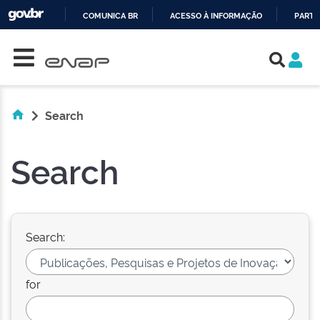
COMUNICA BR
ACESSO À INFORMAÇÃO
PARTI
Skip navigation
IR
PARA
O
CONTEÚDO
Search
Search
Search:
for