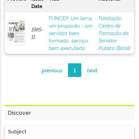
Date
FUNCEP: Um lema,
Fundação
um propósito - um
Centro de
1985-
servidor bem
Formação do
11
formado, serviço
Servidor
bem executado
Público (Brasil)
previous
1
next
Discover
Subject