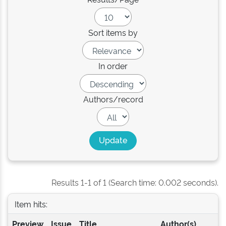
Sort items by
In order
Authors/record
Results 1-1 of 1 (Search time: 0.002 seconds).
Item hits:
Preview
Issue
Title
Author(s)