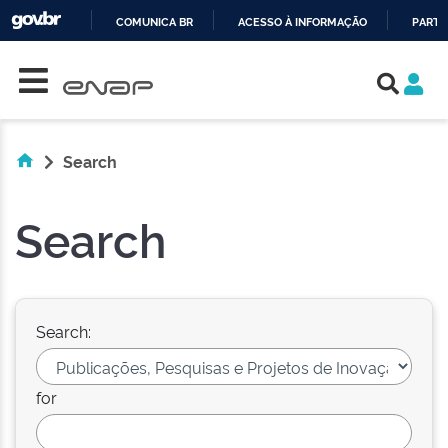
COMUNICA BR
ACESSO À INFORMAÇÃO
PARTI
Skip navigation
IR
PARA
O
CONTEÚDO
Search
Search
Search:
for