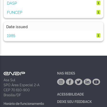
DASP
1
FUNCEP
1
Date issued
1985
1
NAS REDES
Asa Sul
SPO Área Especial 2-A
CEP 70.610-900
ACESSIBILIDADE
Brasília/DF
DEIXE SEU FEEDBACK
Horário de funcionamento