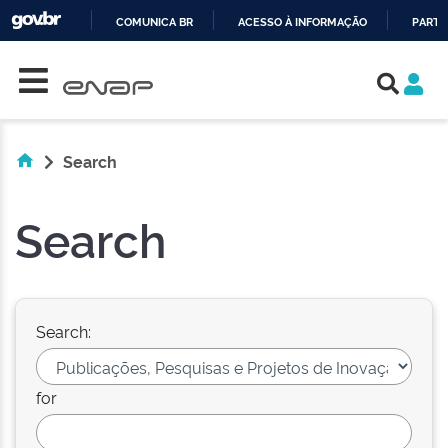
COMUNICA BR
ACESSO À INFORMAÇÃO
PARTI
Skip navigation
IR
PARA
O
CONTEÚDO
Search
Search
Search:
for