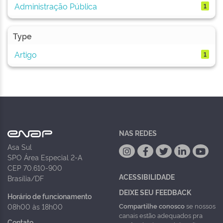
Administração Pública
1
Type
Artigo
1
NAS REDES
Asa Sul
SPO Área Especial 2-A
CEP 70.610-900
ACESSIBILIDADE
Brasília/DF
DEIXE SEU FEEDBACK
Horário de funcionamento
Compartilhe conosco
se nossos
08h00 às 18h00
canais estão adequados pra
Contato