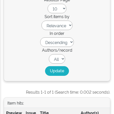
Sort items by
In order
Authors/record
Results 1-1 of 1 (Search time: 0.002 seconds).
Item hits:
Preview
Issue
Title
Author(s)