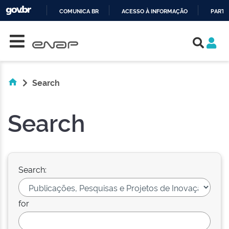
COMUNICA BR
ACESSO À INFORMAÇÃO
PARTI
Skip navigation
IR
PARA
O
CONTEÚDO
Search
Search
Search:
for