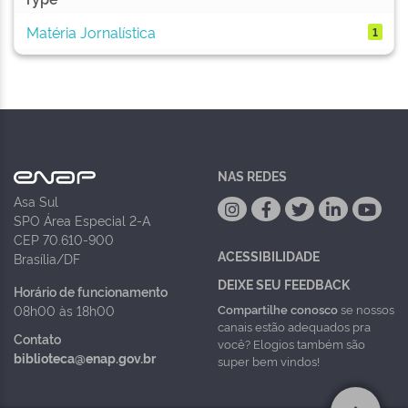
Matéria Jornalística
1
NAS REDES
Asa Sul
SPO Área Especial 2-A
CEP 70.610-900
ACESSIBILIDADE
Brasília/DF
DEIXE SEU FEEDBACK
Horário de funcionamento
Compartilhe conosco
se nossos
08h00 às 18h00
canais estão adequados pra
Contato
você? Elogios também são
biblioteca@enap.gov.br
super bem vindos!