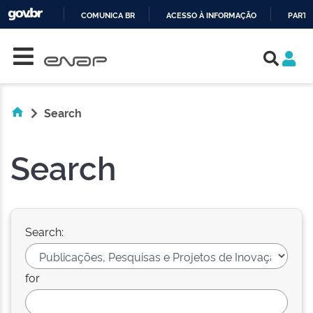
COMUNICA BR
ACESSO À INFORMAÇÃO
PARTI
Skip navigation
IR
PARA
O
CONTEÚDO
Search
Search
Search:
for