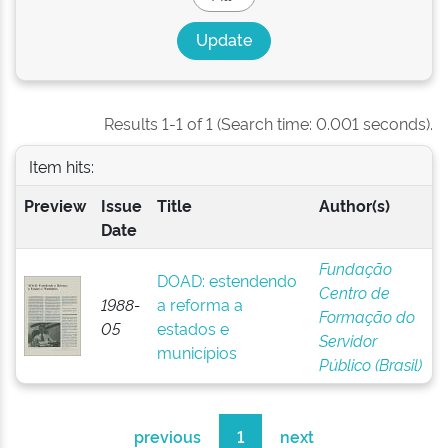
Results 1-1 of 1 (Search time: 0.001 seconds).
Item hits:
Preview
Issue
Title
Author(s)
Date
Fundação
DOAD: estendendo
Centro de
1988-
a reforma a
Formação do
05
estados e
Servidor
municípios
Público (Brasil)
previous
1
next