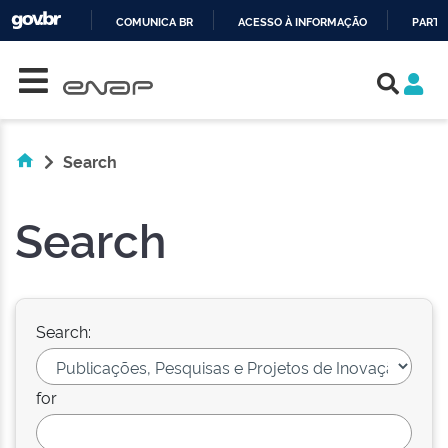
COMUNICA BR
ACESSO À INFORMAÇÃO
PARTI
Skip navigation
IR
PARA
O
CONTEÚDO
Search
Search
Search:
for