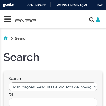
COMUNICA BR
ACESSO À INFORMAÇÃO
PARTI
Skip navigation
IR
PARA
O
CONTEÚDO
Search
Search
Search:
for