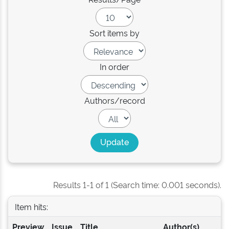
Sort items by
In order
Authors/record
Results 1-1 of 1 (Search time: 0.001 seconds).
Item hits:
Preview
Issue
Title
Author(s)