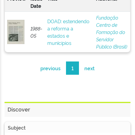
Date
Fundação
DOAD: estendendo
Centro de
1988-
a reforma a
Formação do
05
estados e
Servidor
municípios
Público (Brasil)
previous
1
next
Discover
Subject