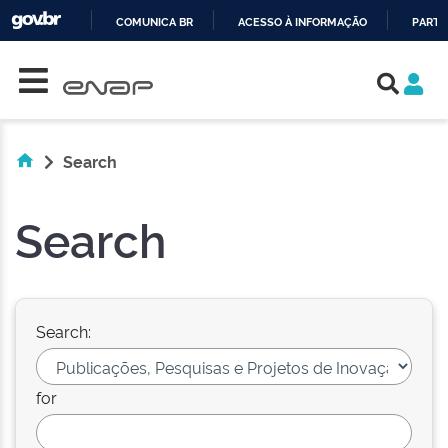
COMUNICA BR
ACESSO À INFORMAÇÃO
PARTI
Skip navigation
IR
PARA
O
CONTEÚDO
Search
Search
Search:
for