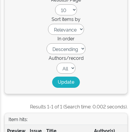
Sort items by
In order
Authors/record
Results 1-1 of 1 (Search time: 0.002 seconds).
Item hits:
Preview
Issue
Title
Author(s)