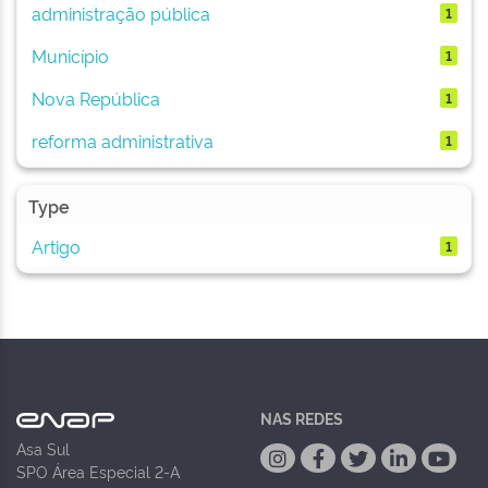
administração pública
1
Município
1
Nova República
1
reforma administrativa
1
Type
Artigo
1
NAS REDES
Asa Sul
SPO Área Especial 2-A