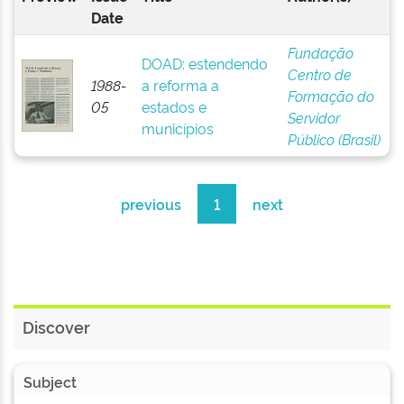
Date
Fundação
DOAD: estendendo
Centro de
1988-
a reforma a
Formação do
05
estados e
Servidor
municípios
Público (Brasil)
previous
1
next
Discover
Subject