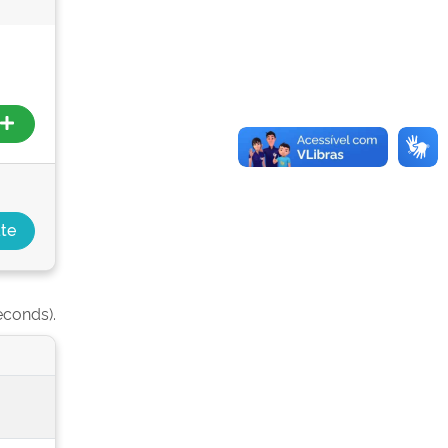
econds).