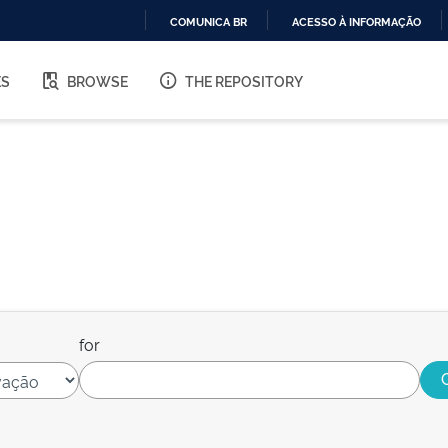
COMUNICA BR
ACESSO À INFORMAÇÃO
IR
PARA
ES
BROWSE
THE REPOSITORY
O
CONTEÚDO
for