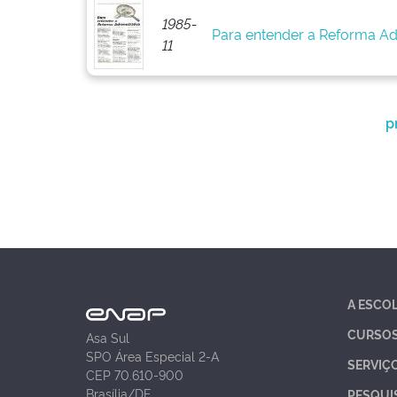
1985-
Para entender a Reforma Adm
11
p
A ESCO
CURSO
Asa Sul
SPO Área Especial 2-A
SERVIÇ
CEP 70.610-900
Brasília/DF
PESQUI