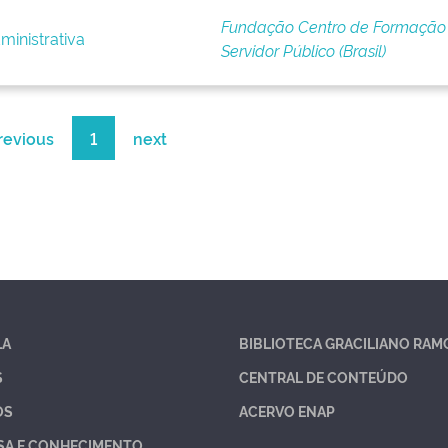
Fundação Centro de Formação
inistrativa
Servidor Público (Brasil)
revious
1
next
LA
BIBLIOTECA GRACILIANO RAM
S
CENTRAL DE CONTEÚDO
OS
ACERVO ENAP
SA E CONHECIMENTO