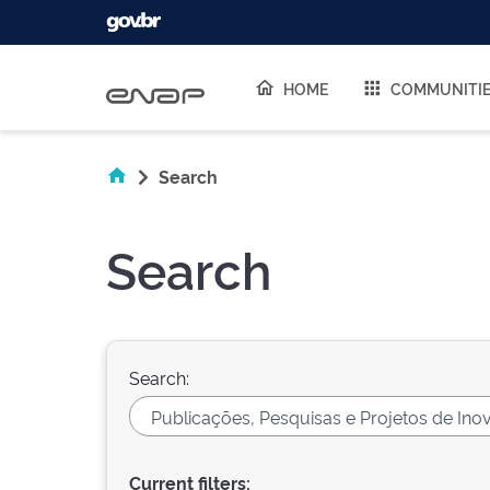
Skip navigation
HOME
COMMUNITI
Search
Search
Search:
Current filters: