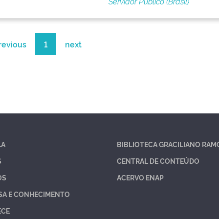
Servidor Público (Brasil)
revious
1
next
LA
BIBLIOTECA GRACILIANO RAM
S
CENTRAL DE CONTEÚDO
OS
ACERVO ENAP
SA E CONHECIMENTO
ECE