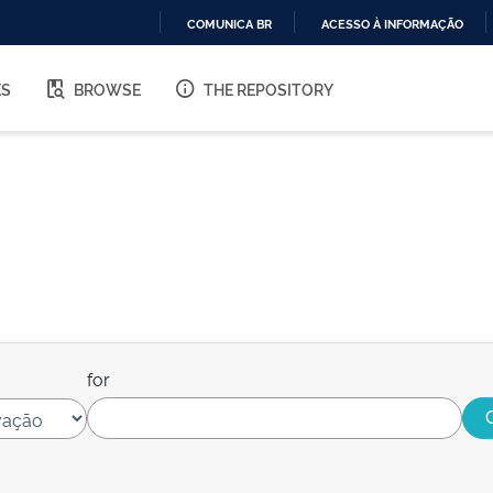
COMUNICA BR
ACESSO À INFORMAÇÃO
IR
PARA
ES
BROWSE
THE REPOSITORY
O
CONTEÚDO
for