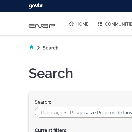
Skip navigation
HOME
COMMUNITI
Search
Search
Search:
Current filters: