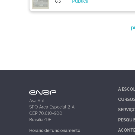
05
Pública
p
A ESCO
CURSO
Asa Sul
SPO Área Especial 2-A
SERVIÇ
CEP 70.610-900
Brasília/DF
PESQUI
ACONT
Horário de funcionamento