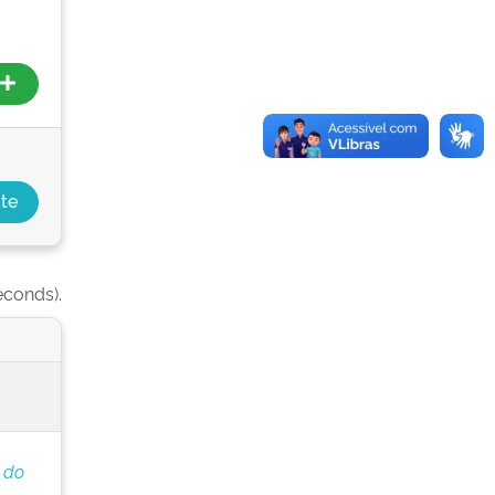
econds).
 do