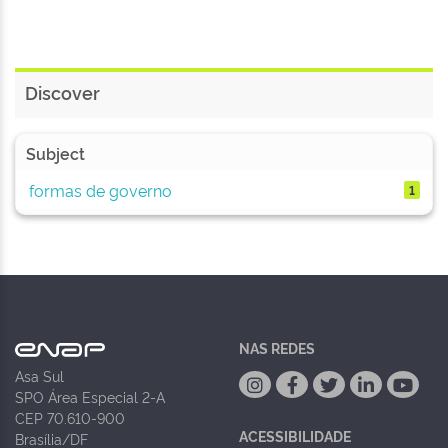
Discover
Subject
formas de governo
1
NAS REDES
Asa Sul
SPO Área Especial 2-A
CEP 70.610-900
ACESSIBILIDADE
Brasília/DF