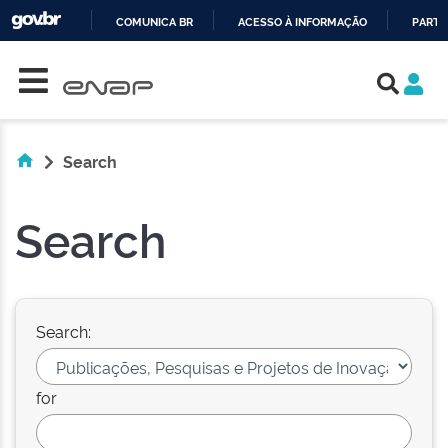
COMUNICA BR
ACESSO À INFORMAÇÃO
PARTI
Skip navigation
IR
PARA
O
CONTEÚDO
Search
Search
Search:
for