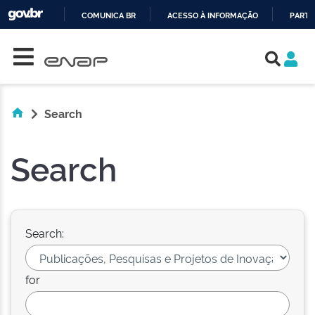
COMUNICA BR
ACESSO À INFORMAÇÃO
PARTI
Skip navigation
IR
PARA
O
CONTEÚDO
Search
Search
Search:
for