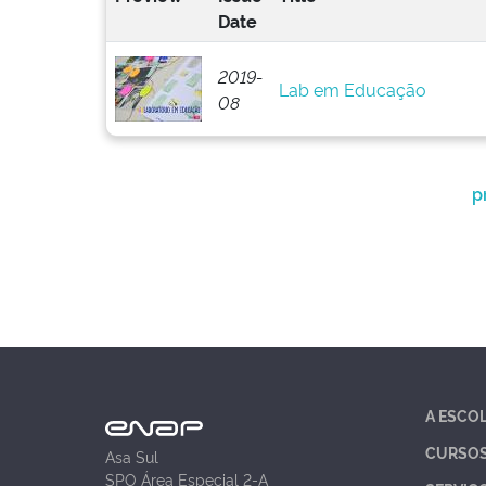
Date
2019-
Lab em Educação
08
p
A ESCO
CURSO
Asa Sul
SPO Área Especial 2-A