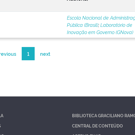
Escola Nacional de Administra
Pública (Brasil)
;
Laboratório de
Inovação em Governo (GNova)
revious
1
next
LA
BIBLIOTECA GRACILIANO RAM
S
CENTRAL DE CONTEÚDO