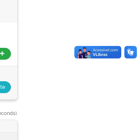
econds).