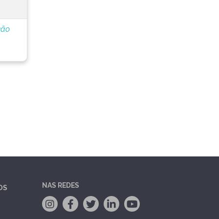
ção
NAS REDES
OS