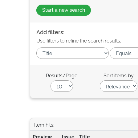
Start a new search
Add filters:
Use filters to refine the search results.
Results/Page
Sort items by
Item hits:
Preview
Issue
Title