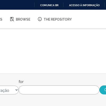
COMUNICA BR
ACESSO À INFORMAÇÃO
IR
PARA
ES
BROWSE
THE REPOSITORY
O
CONTEÚDO
for