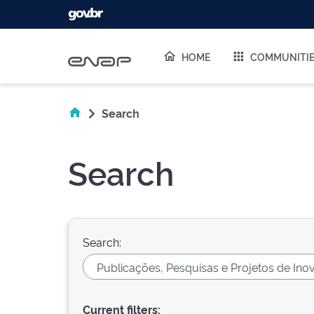
Skip navigation
HOME
COMMUNITI
Search
Search
Search:
Current filters: