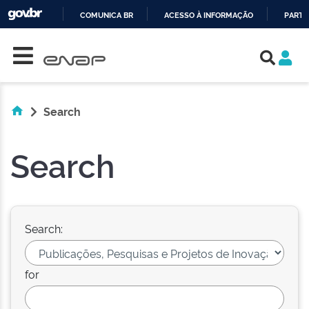
COMUNICA BR
ACESSO À INFORMAÇÃO
PARTI
Skip navigation
IR
PARA
O
CONTEÚDO
Search
Search
Search:
for