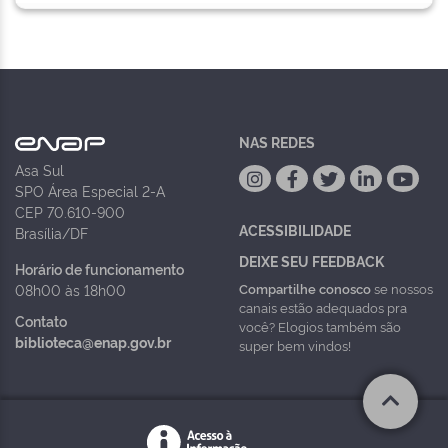
NAS REDES
Asa Sul
SPO Área Especial 2-A
CEP 70.610-900
ACESSIBILIDADE
Brasília/DF
DEIXE SEU FEEDBACK
Horário de funcionamento
Compartilhe conosco
se nossos
08h00 às 18h00
canais estão adequados pra
Contato
você? Elogios também são
biblioteca@enap.gov.br
super bem vindos!