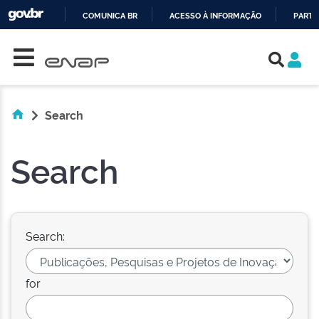
COMUNICA BR
ACESSO À INFORMAÇÃO
PARTI
Skip navigation
IR
PARA
O
CONTEÚDO
Search
Search
Search:
for