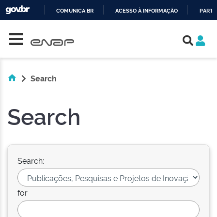
COMUNICA BR
ACESSO À INFORMAÇÃO
PARTI
Skip navigation
IR
PARA
O
CONTEÚDO
Search
Search
Search:
for