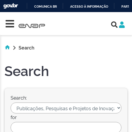
COMUNICA BR
ACESSO À INFORMAÇÃO
PARTI
Skip navigation
IR
PARA
O
CONTEÚDO
Search
Search
Search:
for