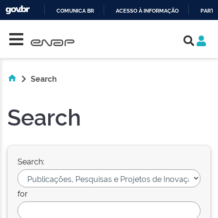
COMUNICA BR
ACESSO À INFORMAÇÃO
PARTI
Skip navigation
IR
PARA
O
CONTEÚDO
Search
Search
Search:
for