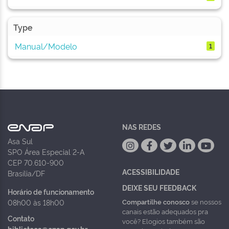
Type
Manual/Modelo
1
NAS REDES
Asa Sul
SPO Área Especial 2-A
CEP 70.610-900
ACESSIBILIDADE
Brasília/DF
DEIXE SEU FEEDBACK
Horário de funcionamento
Compartilhe conosco
se nossos
08h00 às 18h00
canais estão adequados pra
Contato
você? Elogios também são
biblioteca@enap.gov.br