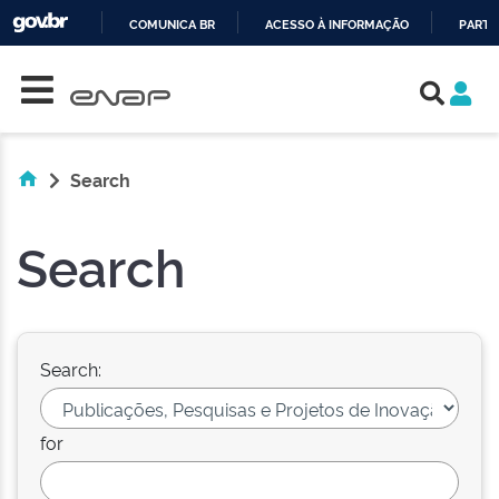
COMUNICA BR
ACESSO À INFORMAÇÃO
PARTI
Skip navigation
IR
PARA
O
CONTEÚDO
Search
Search
Search:
for