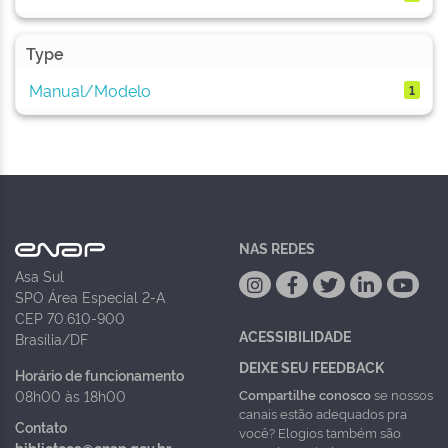
Type
Manual/Modelo
1
NAS REDES
Asa Sul
SPO Área Especial 2-A
CEP 70.610-900
ACESSIBILIDADE
Brasília/DF
DEIXE SEU FEEDBACK
Horário de funcionamento
Compartilhe conosco
se nossos
08h00 às 18h00
canais estão adequados pra
Contato
você? Elogios também são
biblioteca@enap.gov.br