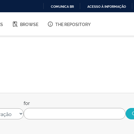
COMUNICA BR
ACESSO À INFORMAÇÃO
IR
PARA
ES
BROWSE
THE REPOSITORY
O
CONTEÚDO
for