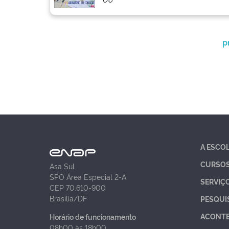
p
A ESCO
CURSO
Asa Sul
SPO Área Especial 2-A
SERVIÇ
CEP 70.610-900
Brasília/DF
PESQUI
ACONT
Horário de funcionamento
08h00 às 18h00