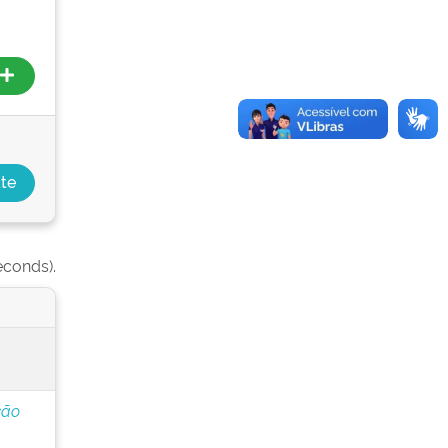
econds).
ção