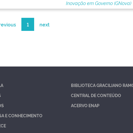
Inovação em Governo (GNova)
revious
1
next
LA
BIBLIOTECA GRACILIANO RAM
S
CENTRAL DE CONTEÚDO
OS
ACERVO ENAP
SA E CONHECIMENTO
ECE