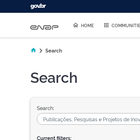
Skip navigation
HOME
COMMUNITI
Search
Search
Search:
Current filters: