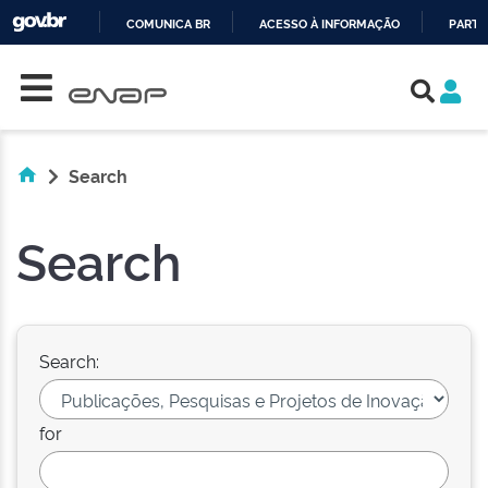
COMUNICA BR
ACESSO À INFORMAÇÃO
PARTI
Skip navigation
IR
PARA
O
CONTEÚDO
Search
Search
Search:
for