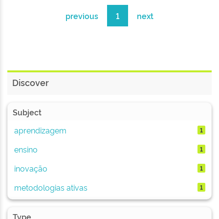
previous
1
next
Discover
Subject
aprendizagem
1
ensino
1
inovação
1
metodologias ativas
1
Type