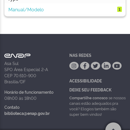
Manual/Modelo
1
NAS REDES
Asa Sul
SPO Área Especial 2-A
CEP 70.610-900
ACESSIBILIDADE
Brasília/DF
DEIXE SEU FEEDBACK
Horário de funcionamento
Compartilhe conosco
se nossos
08h00 às 18h00
canais estão adequados pra
Contato
você? Elogios também são
biblioteca@enap.gov.br
super bem vindos!