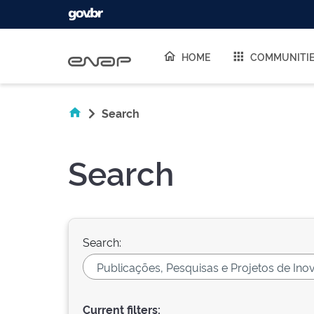
Skip navigation
HOME
COMMUNITI
Search
Search
Search:
Current filters: