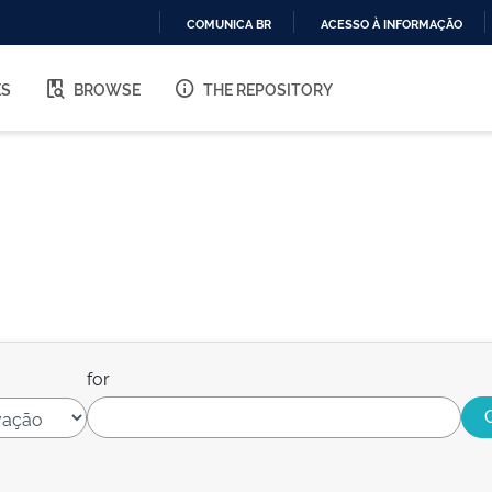
COMUNICA BR
ACESSO À INFORMAÇÃO
IR
PARA
ES
BROWSE
THE REPOSITORY
O
CONTEÚDO
for