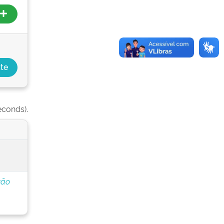
econds).
ção