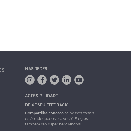
NAS REDES
OS
ACESSIBILIDADE
DEIXE SEU FEEDBACK
Compartilhe conosco
se nossos canais
estão adequados pra você? Elogios
também são super bem vindos!