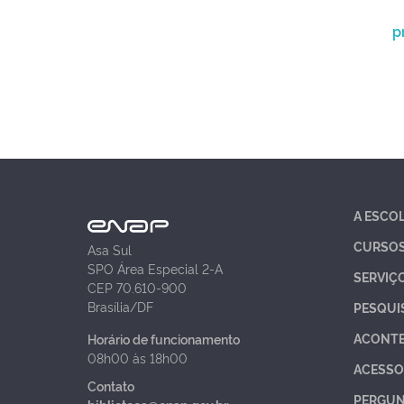
p
A ESCO
CURSO
Asa Sul
SPO Área Especial 2-A
SERVIÇ
CEP 70.610-900
Brasília/DF
PESQUI
ACONT
Horário de funcionamento
08h00 às 18h00
ACESSO
Contato
PERGUN