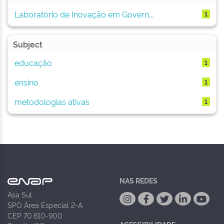
Laboratório de Inovação em Govern...
1
Subject
educação
1
ensino
1
metodologias ativas
1
NAS REDES
Asa Sul
SPO Área Especial 2-A
CEP 70.610-900