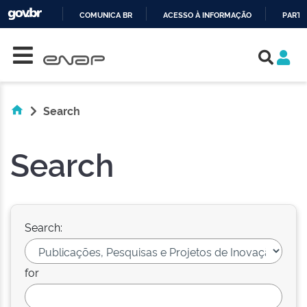
COMUNICA BR
ACESSO À INFORMAÇÃO
PARTI
Skip navigation
IR
PARA
O
CONTEÚDO
Search
Search
Search:
for