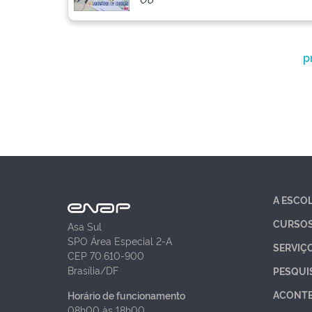
p
A ESCO
CURSO
Asa Sul
SPO Área Especial 2-A
SERVIÇ
CEP 70.610-900
Brasília/DF
PESQUI
ACONT
Horário de funcionamento
08h00 às 18h00