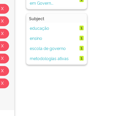
em Govern...
Subject
educação
1
ensino
1
escola de governo
1
metodologias ativas
1