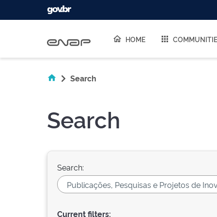
Skip navigation
HOME
COMMUNITI
Search
Search
Search:
Current filters: