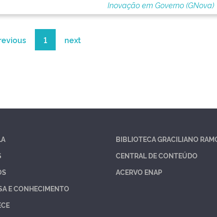
Inovação em Governo (GNova)
revious
1
next
LA
BIBLIOTECA GRACILIANO RAM
S
CENTRAL DE CONTEÚDO
OS
ACERVO ENAP
SA E CONHECIMENTO
ECE