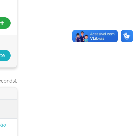
econds).
ção