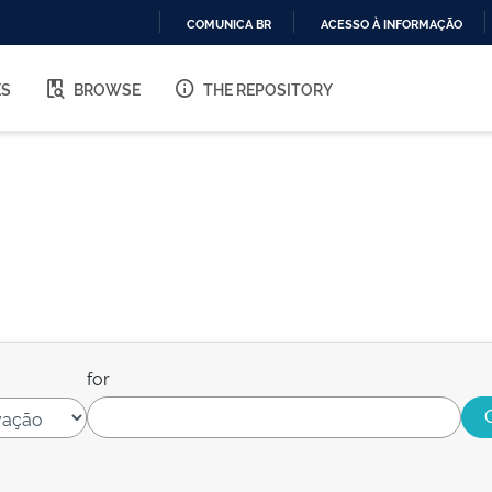
COMUNICA BR
ACESSO À INFORMAÇÃO
IR
PARA
ES
BROWSE
THE REPOSITORY
O
CONTEÚDO
for