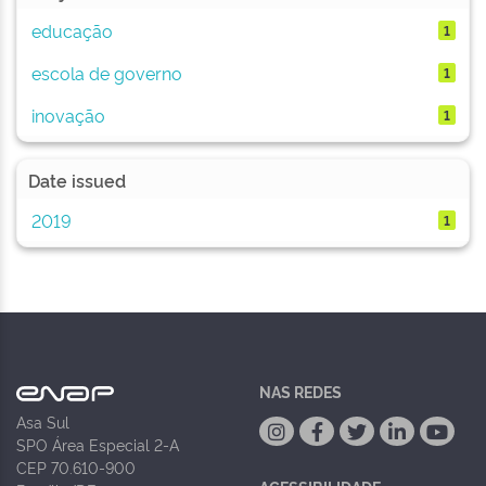
educação
1
escola de governo
1
inovação
1
Date issued
2019
1
NAS REDES
Asa Sul
SPO Área Especial 2-A
CEP 70.610-900