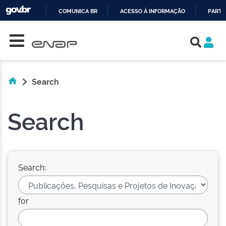
COMUNICA BR
ACESSO À INFORMAÇÃO
PARTI
Skip navigation
IR
PARA
O
CONTEÚDO
Search
Search
Search:
for