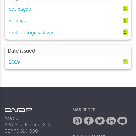
educação
1
inovação
1
metodologias ativas
1
Date issued
2019
1
NAS REDES
Asa Sul
SPO Área Especial 2-A
CEP 70.610-900