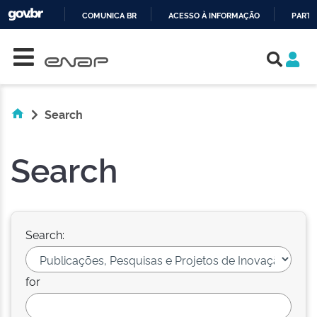
COMUNICA BR
ACESSO À INFORMAÇÃO
PARTI
Skip navigation
IR
PARA
O
CONTEÚDO
Search
Search
Search:
for