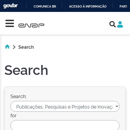
COMUNICA BR
ACESSO À INFORMAÇÃO
PARTI
Skip navigation
IR
PARA
O
CONTEÚDO
Search
Search
Search:
for