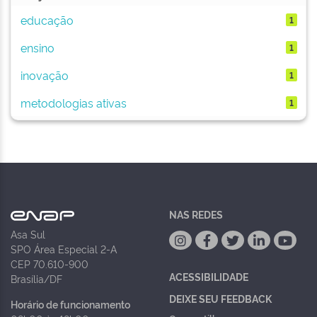
educação
1
ensino
1
inovação
1
metodologias ativas
1
NAS REDES
Asa Sul
SPO Área Especial 2-A
CEP 70.610-900
ACESSIBILIDADE
Brasília/DF
DEIXE SEU FEEDBACK
Horário de funcionamento