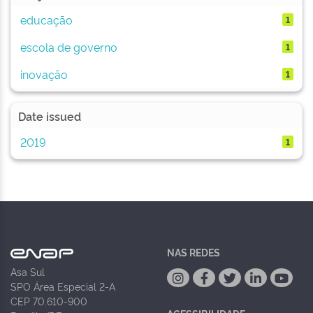
educação
1
escola de governo
1
inovação
1
Date issued
2019
1
NAS REDES
Asa Sul
SPO Área Especial 2-A
CEP 70.610-900