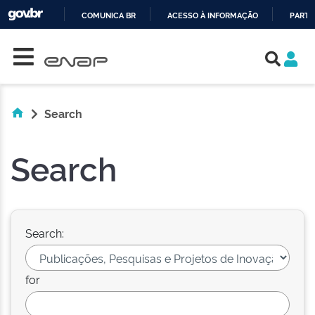
COMUNICA BR
ACESSO À INFORMAÇÃO
PARTI
Skip navigation
IR
PARA
O
CONTEÚDO
Search
Search
Search:
for