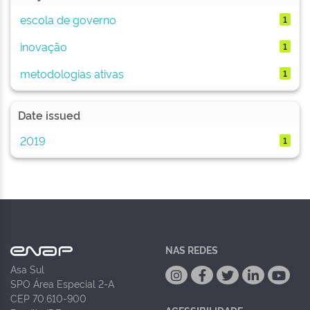
escola de governo
1
inovação
1
metodologias ativas
1
Date issued
2019
1
NAS REDES
Asa Sul
SPO Área Especial 2-A
CEP 70.610-900