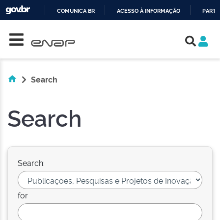
COMUNICA BR
ACESSO À INFORMAÇÃO
PARTI
Skip navigation
IR
PARA
O
CONTEÚDO
Search
Search
Search:
for