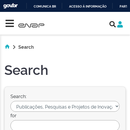
COMUNICA BR
ACESSO À INFORMAÇÃO
PARTI
Skip navigation
IR
PARA
O
CONTEÚDO
Search
Search
Search:
for