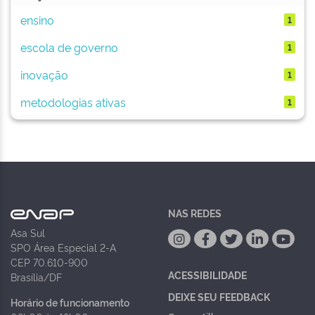
ensino
1
escola de governo
1
inovação
1
metodologias ativas
1
NAS REDES
Asa Sul
SPO Área Especial 2-A
CEP 70.610-900
ACESSIBILIDADE
Brasília/DF
DEIXE SEU FEEDBACK
Horário de funcionamento