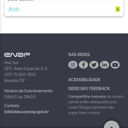
2019
1
NAS REDES
Asa Sul
SPO Área Especial 2-A
CEP 70.610-900
ACESSIBILIDADE
Brasília/DF
DEIXE SEU FEEDBACK
Horário de funcionamento
Compartilhe conosco
se nossos
08h00 às 18h00
canais estão adequados pra
Contato
você? Elogios também são
biblioteca@enap.gov.br
super bem vindos!