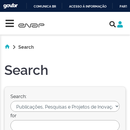
COMUNICA BR
ACESSO À INFORMAÇÃO
PARTI
Skip navigation
IR
PARA
O
CONTEÚDO
Search
Search
Search:
for