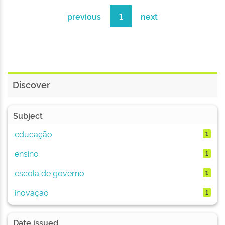
previous
1
next
Discover
Subject
educação
1
ensino
1
escola de governo
1
inovação
1
Date issued