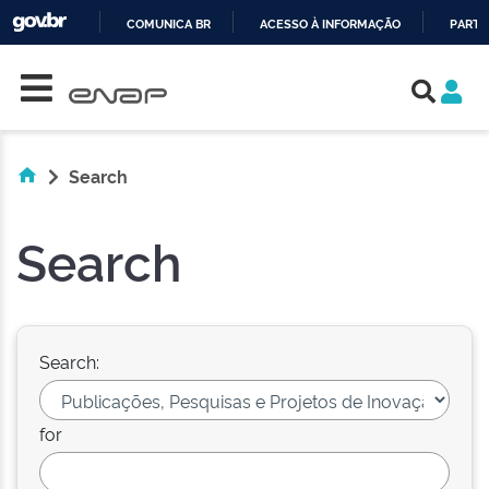
COMUNICA BR
ACESSO À INFORMAÇÃO
PARTI
Skip navigation
IR
PARA
O
CONTEÚDO
Search
Search
Search:
for