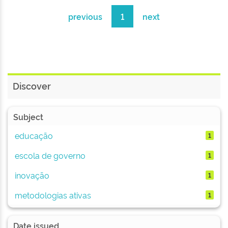
previous
1
next
Discover
Subject
educação
1
escola de governo
1
inovação
1
metodologias ativas
1
Date issued