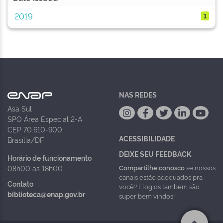
2019
1
NAS REDES
Asa Sul
SPO Área Especial 2-A
CEP 70.610-900
ACESSIBILIDADE
Brasília/DF
DEIXE SEU FEEDBACK
Horário de funcionamento
Compartilhe conosco
se nossos
08h00 às 18h00
canais estão adequados pra
Contato
você? Elogios também são
biblioteca@enap.gov.br
super bem vindos!