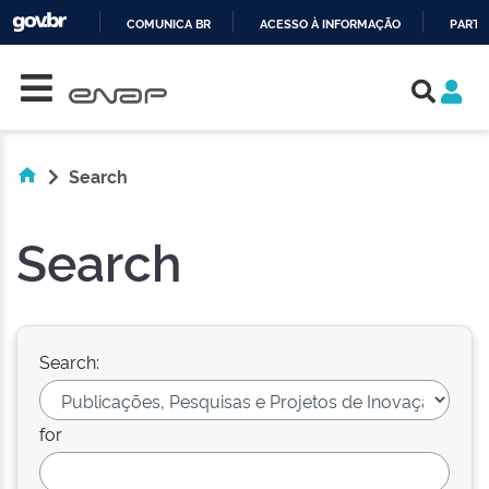
COMUNICA BR
ACESSO À INFORMAÇÃO
PARTI
Skip navigation
IR
PARA
O
CONTEÚDO
Search
Search
Search:
for