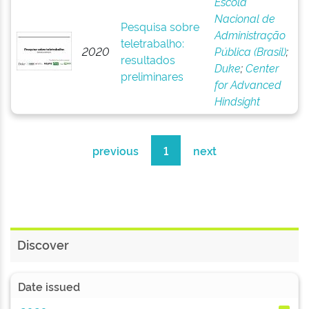
Escola
Nacional de
Pesquisa sobre
Administração
teletrabalho:
2020
Pública (Brasil)
;
resultados
Duke
;
Center
preliminares
for Advanced
Hindsight
previous
1
next
Discover
Date issued