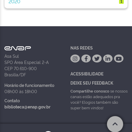
2020
1
NAS REDES
Asa Sul
SPO Área Especial 2-A
CEP 70.610-900
ACESSIBILIDADE
Brasília/DF
DEIXE SEU FEEDBACK
Horário de funcionamento
Compartilhe conosco
se nossos
08h00 às 18h00
canais estão adequados pra
Contato
você? Elogios também são
biblioteca@enap.gov.br
super bem vindos!