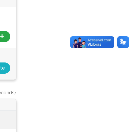
econds).