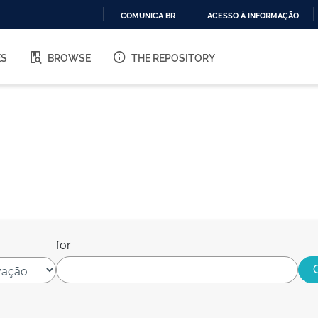
COMUNICA BR
ACESSO À INFORMAÇÃO
IR
PARA
ES
BROWSE
THE REPOSITORY
O
CONTEÚDO
for