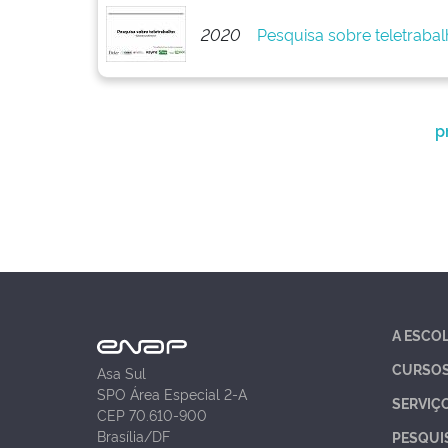
2020
Pesquisa sobre teletrabal
p
A ESCO
CURSO
Asa Sul
SPO Área Especial 2-A
SERVIÇ
CEP 70.610-900
Brasília/DF
PESQUI