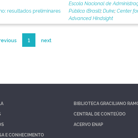
Escola Nacional de Administra
ho: resultados preliminares
Pública (Brasil)
;
Duke
;
Center fo
Advanced Hindsight
revious
1
next
LA
BIBLIOTECA GRACILIANO RAM
S
CENTRAL DE CONTEÚDO
OS
ACERVO ENAP
SA E CONHECIMENTO