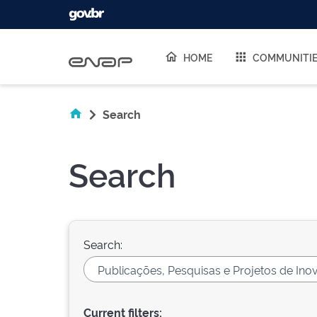
Skip navigation
HOME
COMMUNITI
Search
Search
Search:
Current filters: