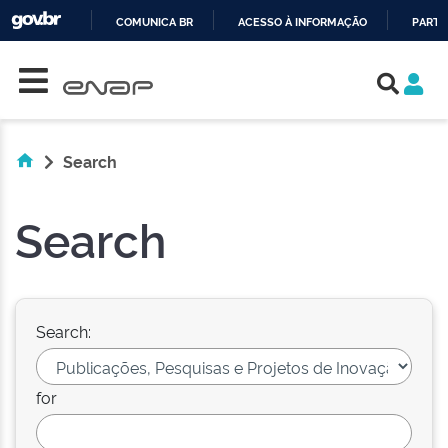
COMUNICA BR
ACESSO À INFORMAÇÃO
PARTI
Skip navigation
IR
PARA
O
CONTEÚDO
Search
Search
Search:
for