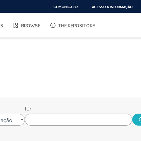
COMUNICA BR
ACESSO À INFORMAÇÃO
IR
PARA
ES
BROWSE
THE REPOSITORY
O
CONTEÚDO
for