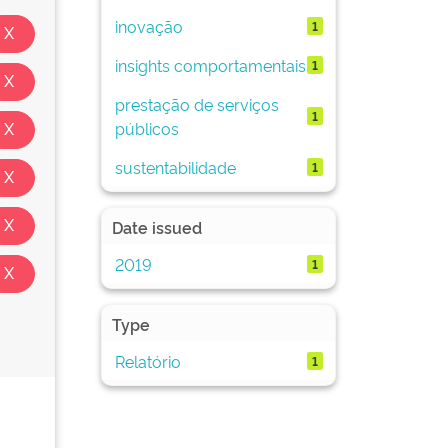
inovação
1
insights comportamentais
1
prestação de serviços
1
públicos
sustentabilidade
1
Date issued
2019
1
Type
Relatório
1