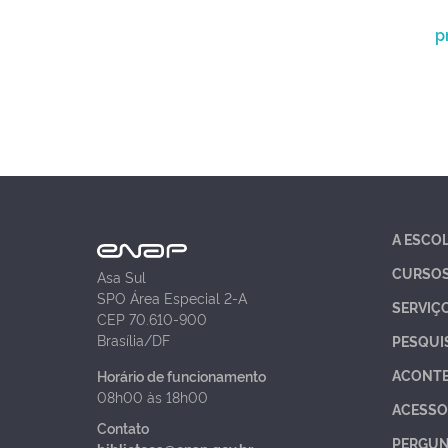
p
A ESCO
CURSO
Asa Sul
SPO Área Especial 2-A
SERVIÇ
CEP 70.610-900
Brasília/DF
PESQUI
ACONT
Horário de funcionamento
08h00 às 18h00
ACESSO
Contato
PERGUN