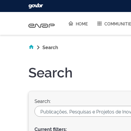
Skip navigation
HOME
COMMUNITI
Search
Search
Search:
Current filters: