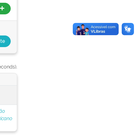
econds).
ção
icano