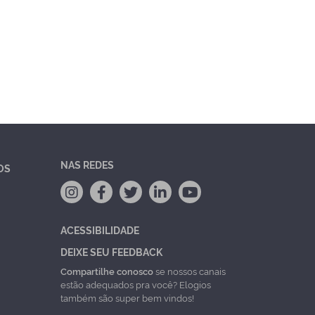
NAS REDES
OS
ACESSIBILIDADE
DEIXE SEU FEEDBACK
Compartilhe conosco
se nossos canais
estão adequados pra você? Elogios
também são super bem vindos!