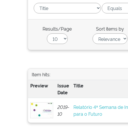
Results/Page
Sort items by
Item hits:
Preview
Issue
Title
Date
2019-
Relatório 4ª Semana de I
10
para o Futuro