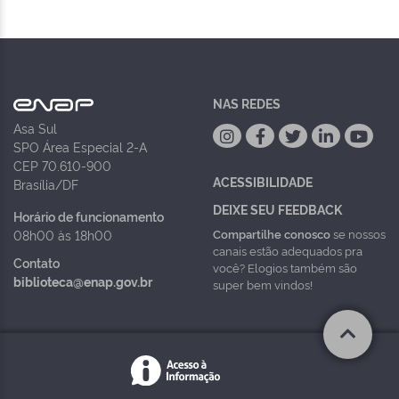
NAS REDES
Asa Sul
SPO Área Especial 2-A
CEP 70.610-900
ACESSIBILIDADE
Brasília/DF
DEIXE SEU FEEDBACK
Horário de funcionamento
Compartilhe conosco
se nossos
08h00 às 18h00
canais estão adequados pra
Contato
você? Elogios também são
biblioteca@enap.gov.br
super bem vindos!