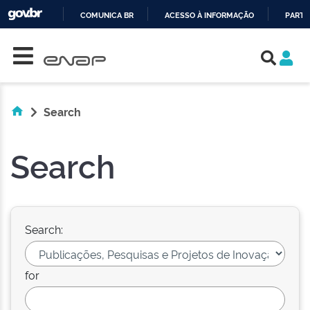
COMUNICA BR
ACESSO À INFORMAÇÃO
PARTI
Skip navigation
IR
PARA
O
CONTEÚDO
Search
Search
Search:
for