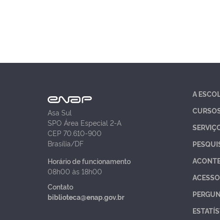
A ESCO
CURSO
Asa Sul
SPO Área Especial 2-A
SERVIÇ
CEP 70.610-900
Brasília/DF
PESQUI
ACONT
Horário de funcionamento
08h00 às 18h00
ACESSO
Contato
PERGUN
biblioteca@enap.gov.br
ESTATÍS