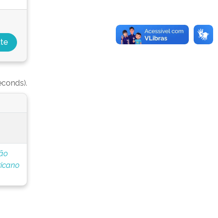
econds).
ção
icano