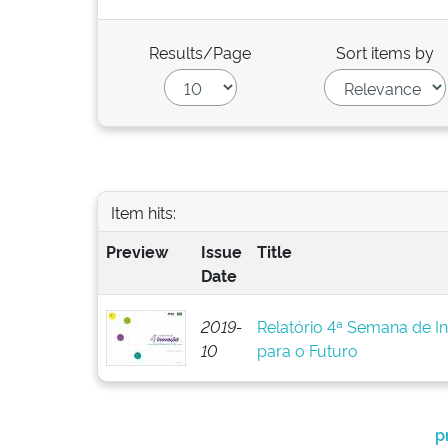
Results/Page
Sort items by
Item hits:
Preview
Issue
Title
Date
2019-
Relatório 4ª Semana de I
10
para o Futuro
p