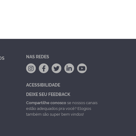
NAS REDES
OS
ACESSIBILIDADE
DEIXE SEU FEEDBACK
Compartilhe conosco
se nossos canais
estão adequados pra você? Elogios
também são super bem vindos!