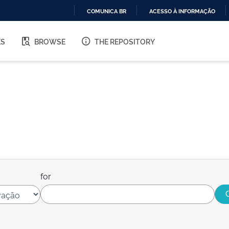
COMUNICA BR
ACESSO À INFORMAÇÃO
IR
PARA
ES
BROWSE
THE REPOSITORY
O
CONTEÚDO
for