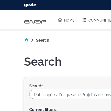
Skip navigation
HOME
COMMUNITI
Search
Search
Search:
Current filters: