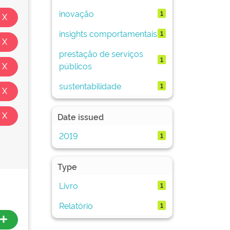
inovação
1
insights comportamentais
1
prestação de serviços
1
públicos
sustentabilidade
1
Date issued
2019
1
Type
Livro
1
Relatório
1