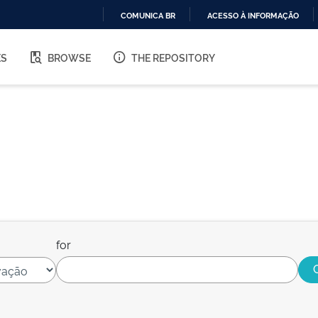
COMUNICA BR
ACESSO À INFORMAÇÃO
IR
PARA
ES
BROWSE
THE REPOSITORY
O
CONTEÚDO
for