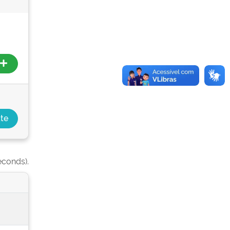
econds).