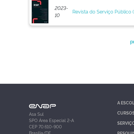
2023-
Revista do Serviço Público (R
10
p
A ESCO
CURSO
Asa Sul
SPO Área Especial 2-A
SERVIÇ
CEP 70.610-900
Brasília/DF
PESQUI