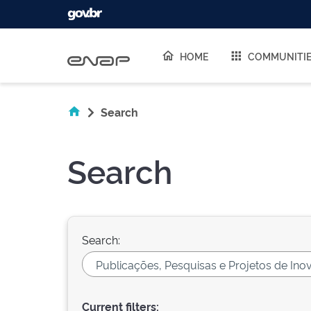
Skip navigation
HOME
COMMUNITI
Search
Search
Search:
Current filters: