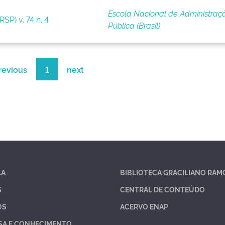
Escola Nacional de Administraç
SP) v. 74 n. 4
Pública (Brasil)
revious
1
next
LA
BIBLIOTECA GRACILIANO RAM
S
CENTRAL DE CONTEÚDO
OS
ACERVO ENAP
SA E CONHECIMENTO