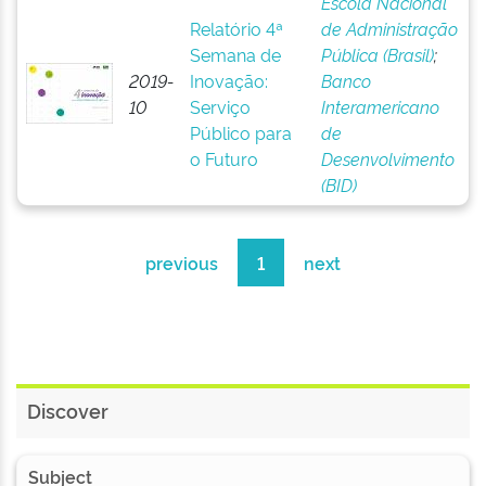
Escola Nacional
Relatório 4ª
de Administração
Semana de
Pública (Brasil)
;
2019-
Inovação:
Banco
10
Serviço
Interamericano
Público para
de
o Futuro
Desenvolvimento
(BID)
previous
1
next
Discover
Subject