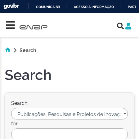
COMUNICA BR
ACESSO À INFORMAÇÃO
PARTI
Skip navigation
IR
PARA
O
CONTEÚDO
Search
Search
Search:
for