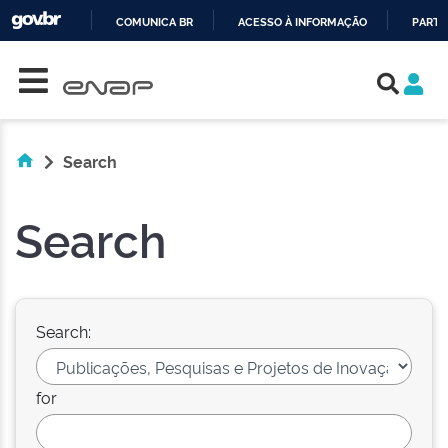
COMUNICA BR
ACESSO À INFORMAÇÃO
PARTI
Skip navigation
IR
PARA
O
CONTEÚDO
Search
Search
Search:
for