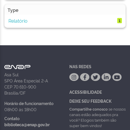
Type
Relatório
1
NAS REDES
Asa Sul
SPO Área Especial 2-A
CEP 70.610-900
ACESSIBILIDADE
Brasília/DF
DEIXE SEU FEEDBACK
Horário de funcionamento
Compartilhe conosco
se nossos
08h00 às 18h00
canais estão adequados pra
Contato
você? Elogios também são
biblioteca@enap.gov.br
super bem vindos!