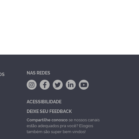
NAS REDES
OS
ACESSIBILIDADE
DEIXE SEU FEEDBACK
Compartilhe conosco
se nossos canais
estão adequados pra você? Elogios
também são super bem vindos!