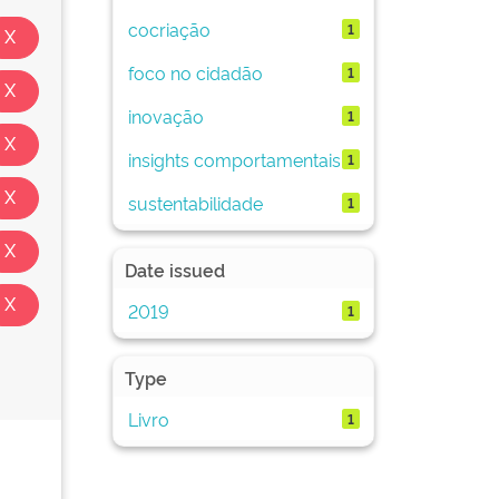
cocriação
1
foco no cidadão
1
inovação
1
insights comportamentais
1
sustentabilidade
1
Date issued
2019
1
Type
Livro
1