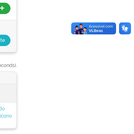
econds).
ção
icano