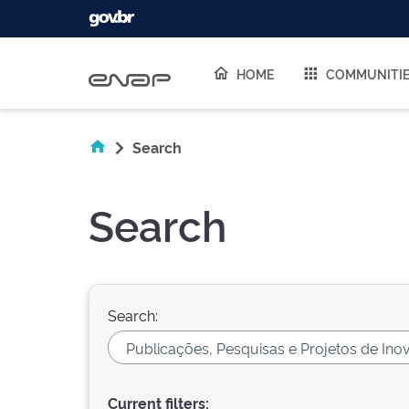
Skip navigation
HOME
COMMUNITI
Search
Search
Search:
Current filters: