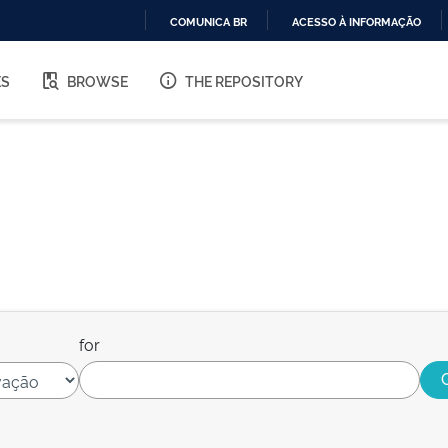
COMUNICA BR
ACESSO À INFORMAÇÃO
IR
PARA
ES
BROWSE
THE REPOSITORY
O
CONTEÚDO
for