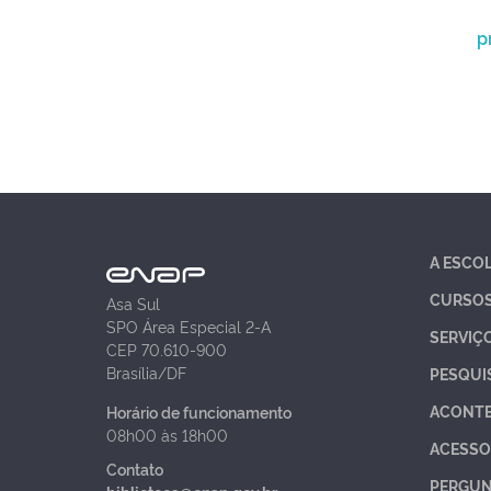
p
A ESCO
CURSO
Asa Sul
SPO Área Especial 2-A
SERVIÇ
CEP 70.610-900
Brasília/DF
PESQUI
ACONT
Horário de funcionamento
08h00 às 18h00
ACESSO
Contato
PERGUN