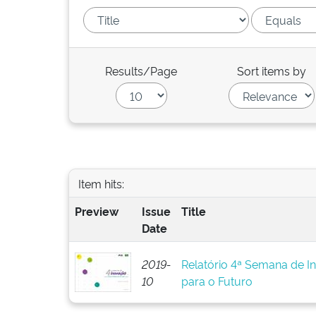
Results/Page
Sort items by
Item hits:
Preview
Issue
Title
Date
2019-
Relatório 4ª Semana de I
10
para o Futuro