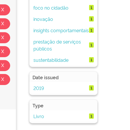
foco no cidadão
1
inovação
1
insights comportamentais
1
prestação de serviços
1
públicos
sustentabilidade
1
Date issued
2019
1
Type
Livro
1