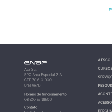
p
A ESCO
CURSO
Asa Sul
SPO Área Especial 2-A
SERVIÇ
CEP 70.610-900
Brasília/DF
PESQUI
ACONT
Horário de funcionamento
08h00 às 18h00
ACESSO
Contato
PERGUN