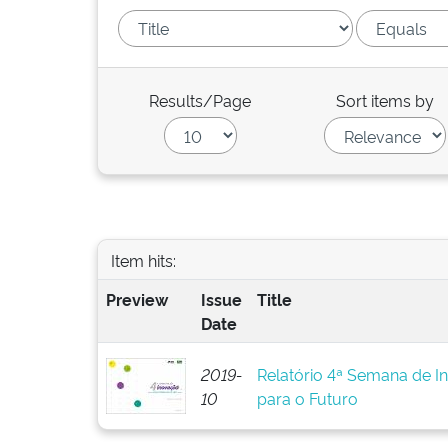
Results/Page
Sort items by
Item hits:
Preview
Issue
Title
Date
2019-
Relatório 4ª Semana de I
10
para o Futuro