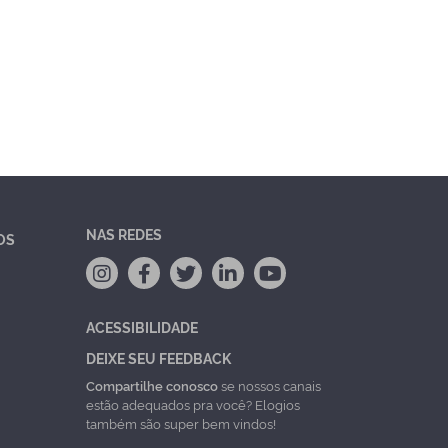
NAS REDES
OS
ACESSIBILIDADE
DEIXE SEU FEEDBACK
Compartilhe conosco
se nossos canais
estão adequados pra você? Elogios
também são super bem vindos!