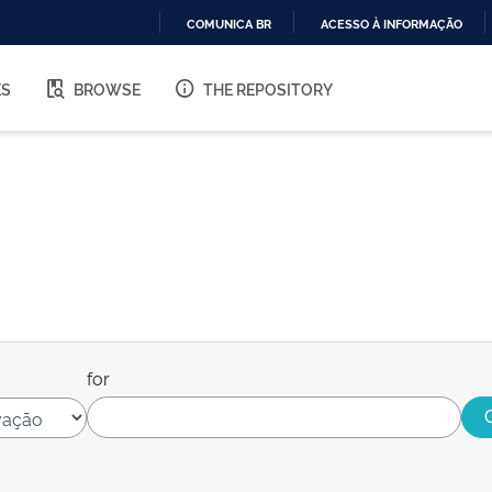
COMUNICA BR
ACESSO À INFORMAÇÃO
IR
PARA
ES
BROWSE
THE REPOSITORY
O
CONTEÚDO
for