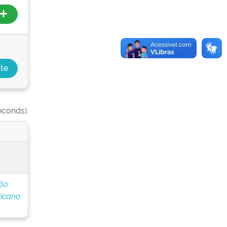
econds).
ção
icano