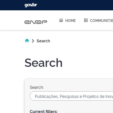
Skip navigation
HOME
COMMUNITI
Search
Search
Search:
Current filters: