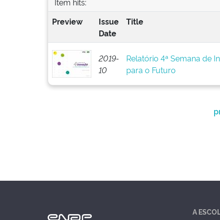
Item hits:
Preview
Issue
Title
Date
2019-
Relatório 4ª Semana de I
10
para o Futuro
p
A ESCO