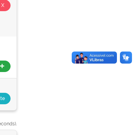
econds).