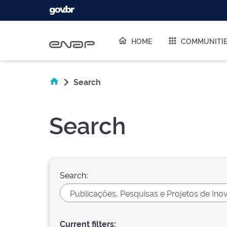
Skip navigation
HOME
COMMUNITI
Search
Search
Search:
Current filters: