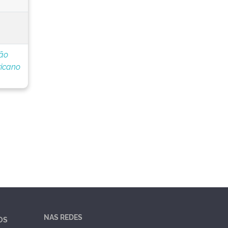
ção
icano
NAS REDES
OS