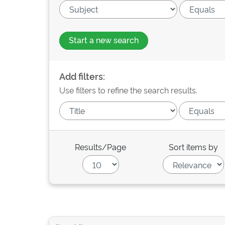
Start a new search
Add filters:
Use filters to refine the search results.
Results/Page
Sort items by