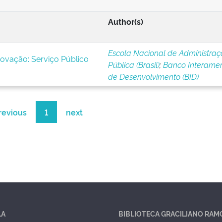
Author(s)
Escola Nacional de Administra
novação: Serviço Público
Pública (Brasil)
;
Banco Interamer
de Desenvolvimento (BID)
revious
1
next
LA
BIBLIOTECA GRACILIANO RAM