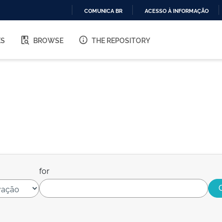
COMUNICA BR
ACESSO À INFORMAÇÃO
IR
PARA
ES
BROWSE
THE REPOSITORY
O
CONTEÚDO
for