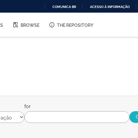
COMUNICA BR
ACESSO À INFORMAÇÃO
IR
PARA
ES
BROWSE
THE REPOSITORY
O
CONTEÚDO
for