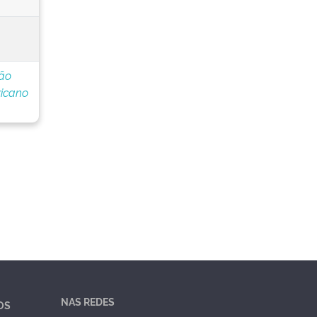
ção
icano
NAS REDES
OS