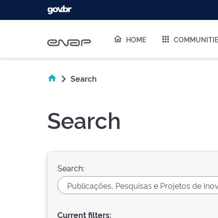
Skip navigation
HOME
COMMUNITI
Search
Search
Search:
Current filters: