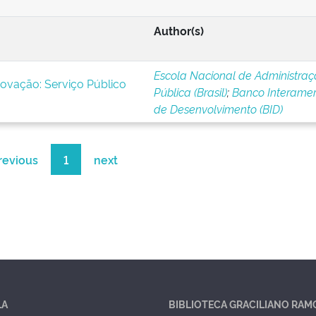
Author(s)
Escola Nacional de Administra
novação: Serviço Público
Pública (Brasil)
;
Banco Interamer
de Desenvolvimento (BID)
revious
1
next
LA
BIBLIOTECA GRACILIANO RAM