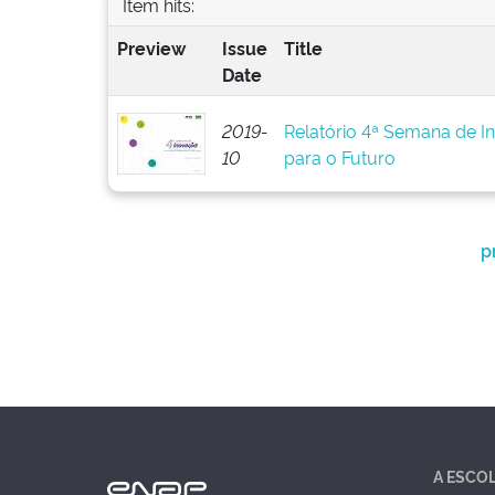
Item hits:
Preview
Issue
Title
Date
2019-
Relatório 4ª Semana de I
10
para o Futuro
p
A ESCO