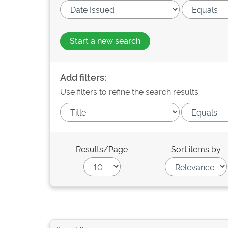
Start a new search
Add filters:
Use filters to refine the search results.
Results/Page
Sort items by