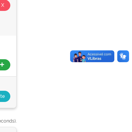
econds).