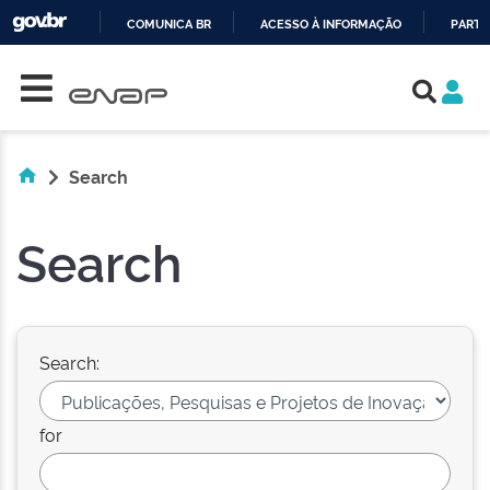
COMUNICA BR
ACESSO À INFORMAÇÃO
PARTI
Skip navigation
IR
PARA
O
CONTEÚDO
Search
Search
Search:
for