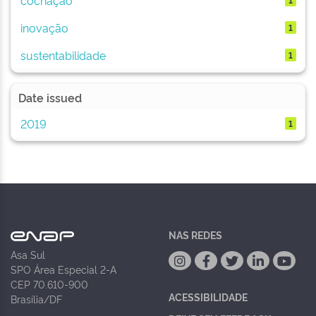
inovação
1
sustentabilidade
1
Date issued
2019
1
NAS REDES
Asa Sul
SPO Área Especial 2-A
CEP 70.610-900
ACESSIBILIDADE
Brasília/DF