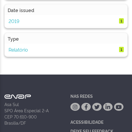
Date issued
2019
1
Type
Relatório
1
NAS REDES
Asa Sul
SPO Área Especial 2-A
CEP 70.610-900
ACESSIBILIDADE
Brasília/DF
DEIXE SEU FEEDBACK