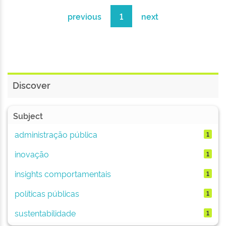
previous
1
next
Discover
Subject
administração pública
1
inovação
1
insights comportamentais
1
políticas públicas
1
sustentabilidade
1