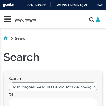
COMUNICA BR
ACESSO À INFORMAÇÃO
PARTI
Skip navigation
IR
PARA
O
CONTEÚDO
Search
Search
Search:
for