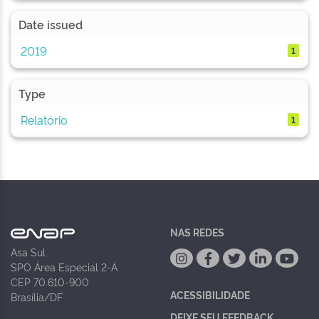
Date issued
2019
1
Type
Relatório
1
NAS REDES
Asa Sul
SPO Área Especial 2-A
CEP 70.610-900
ACESSIBILIDADE
Brasília/DF
DEIXE SEU FEEDBACK