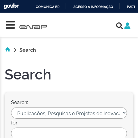
COMUNICA BR
ACESSO À INFORMAÇÃO
PARTI
Skip navigation
IR
PARA
O
CONTEÚDO
Search
Search
Search:
for